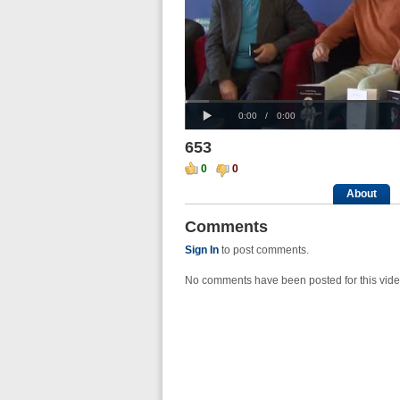
Progress
00:00
Loaded
:
: 0%
Play
0%
Current
Duration
0:00
/
0:00
Time
Time
653
0
0
About
Comments
Sign In
to post comments.
No comments have been posted for this vide