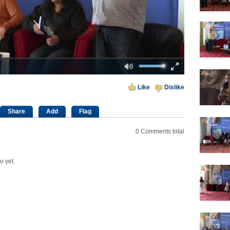
Mute
Fullscreen
00:00
Like
Dislike
Share
Add
Flag
0
Comments total
o yet.