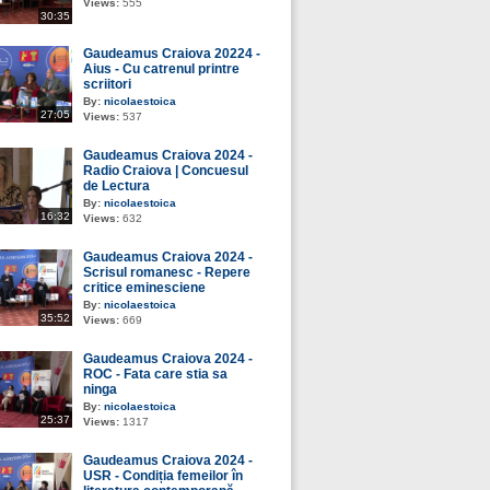
Views:
555
30:35
Gaudeamus Craiova 20224 -
Aius - Cu catrenul printre
scriitori
By:
nicolaestoica
27:05
Views:
537
Gaudeamus Craiova 2024 -
Radio Craiova | Concuesul
de Lectura
By:
nicolaestoica
16:32
Views:
632
Gaudeamus Craiova 2024 -
Scrisul romanesc - Repere
critice eminesciene
By:
nicolaestoica
35:52
Views:
669
Gaudeamus Craiova 2024 -
ROC - Fata care stia sa
ninga
By:
nicolaestoica
25:37
Views:
1317
Gaudeamus Craiova 2024 -
USR - Condiția femeilor în