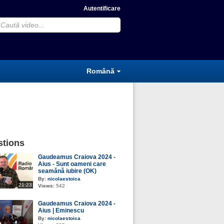
Autentificare
Română
tions
Gaudeamus Craiova 2024 -
Aius - Sunt oameni care
seamănă iubire (OK)
By:
nicolaestoica
21:23
Views:
542
Gaudeamus Craiova 2024 -
Aius | Eminescu
By:
nicolaestoica