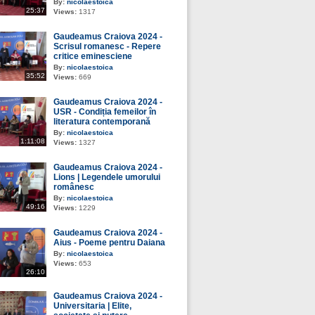
By:
nicolaestoica
25:37
Views:
1317
Gaudeamus Craiova 2024 -
Scrisul romanesc - Repere
critice eminesciene
By:
nicolaestoica
35:52
Views:
669
Gaudeamus Craiova 2024 -
USR - Condiția femeilor în
literatura contemporană
By:
nicolaestoica
1:11:08
Views:
1327
Gaudeamus Craiova 2024 -
Lions | Legendele umorului
românesc
By:
nicolaestoica
49:16
Views:
1229
Gaudeamus Craiova 2024 -
Aius - Poeme pentru Daiana
By:
nicolaestoica
Views:
653
26:10
Gaudeamus Craiova 2024 -
Universitaria | Elite,