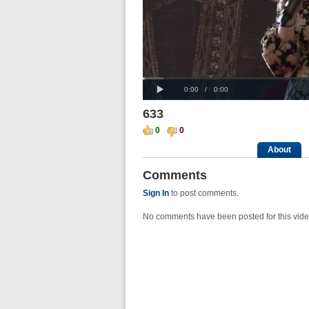
Progress
00:00
Loaded
:
: 0%
Play
0%
Current
Duration
0:00
/
0:00
Time
Time
633
0
0
About
Comments
Sign In
to post comments.
No comments have been posted for this vide