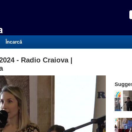
Încarcă
024 - Radio Craiova |
a
Sugges