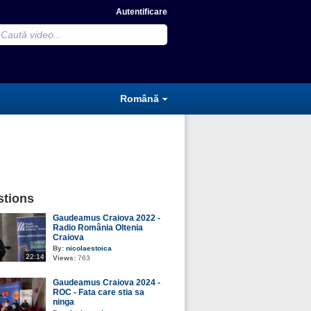
Autentificare
Română
tions
Gaudeamus Craiova 2022 -
Radio România Oltenia
Craiova
By:
nicolaestoica
22:14
Views:
763
Gaudeamus Craiova 2024 -
ROC - Fata care stia sa
ninga