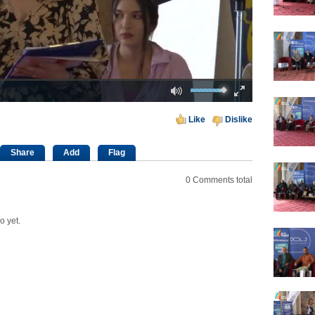
Mute
Fullscreen
00:00
Like
Dislike
Share
Add
Flag
0
Comments total
o yet.