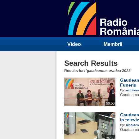
Video
Membrii
Search Results
Results for: '
gaudeamus oradea 2023
'
Gaudeamu
Funeriu
By:
nicolaes
Gaudeamus T
50:00
Gaudeamu
in televi
By:
nicolaes
Gaudeamus 
36:53