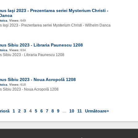
s Iaşi 2023 - Prezentarea seriei Mysterium Christi -
 Danca
toica
,
Views:
649
Iaşi 2023 - Prezentarea seriei Mysterium Christi - Wilhelm Danca
s Sibiu 2023 - Libraria Paunescu 1208
toica
,
Views:
634
Sibiu 2023 - Libraria Paunescu 1208
s Sibiu 2023 - Noua Acropolă 1208
toica
,
Views:
618
 Sibiu 2023 - Noua Acropolă 1208
rioră
1
2
3
4
5
6
7
8
9
...
10
11
Următoare»