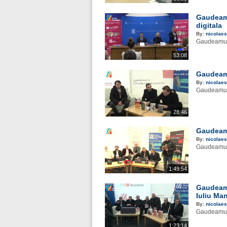
Gaudeamu
digitala
By:
nicolaes
Gaudeamus 
53:08
Gaudeamu
By:
nicolaes
Gaudeamus 
28:46
Gaudeamu
By:
nicolaes
Gaudeamus 
1:49:54
Gaudeamu
Iuliu Ma
By:
nicolaes
Gaudeamus 
1:23:14