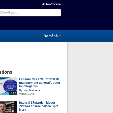
Autentificare
Română
tions
Lansare de carte: "Tratat de
management general", autor
Ion Stegaroiu
By:
nicolaestoica
16:06
Views:
1966
Integral 17martie - Mugur
Zlotea-Lansare cartea Spre
Nord