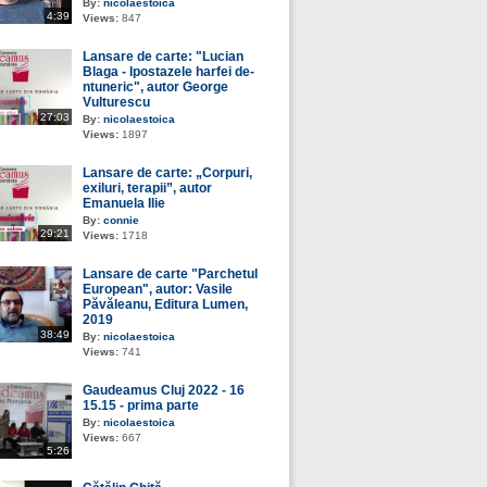
By:
nicolaestoica
4:39
Views:
847
Lansare de carte: "Lucian
Blaga - Ipostazele harfei de-
ntuneric", autor George
Vulturescu
27:03
By:
nicolaestoica
Views:
1897
Lansare de carte: „Corpuri,
exiluri, terapii”, autor
Emanuela Ilie
By:
connie
29:21
Views:
1718
Lansare de carte "Parchetul
European", autor: Vasile
Păvăleanu, Editura Lumen,
2019
38:49
By:
nicolaestoica
Views:
741
Gaudeamus Cluj 2022 - 16
15.15 - prima parte
By:
nicolaestoica
Views:
667
5:26