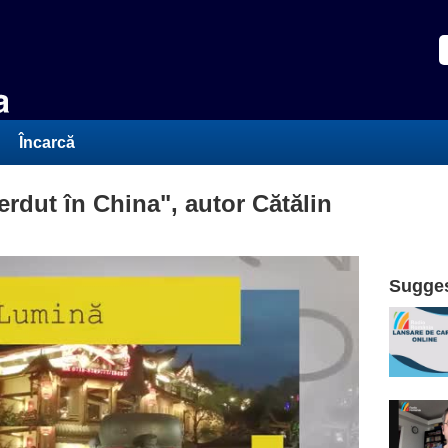
Încarcă
erdut în China", autor Cătălin
Sugges