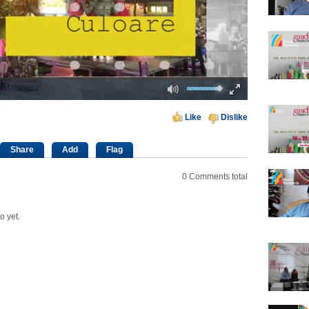
Mute
Fullscreen
00:00
Like
Dislike
Share
Add
Flag
0
Comments total
o yet.