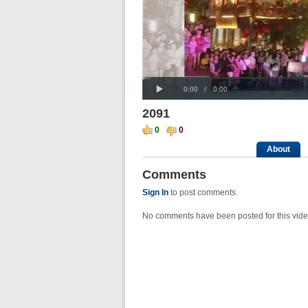
Loaded
Progress
00:00
:
:
Play
0%
0%
Current
Duration
0:00
/
0:00
Time
Time
2091
0
0
About
Comments
Sign In
to post comments.
No comments have been posted for this vide