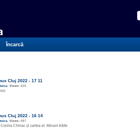
Încarcă
s Cluj 2022 - 17 11
toica
,
Views:
826
mus
s Cluj 2022 - 16 14
toica
,
Views:
687
 Corina Chiriac și cartea ei: Minuni trăite