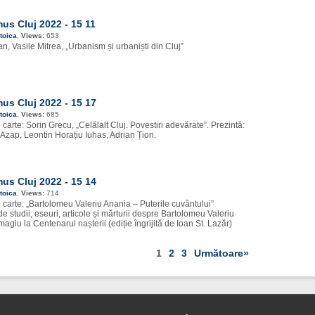
s Cluj 2022 - 15 11
toica
,
Views:
653
n, Vasile Mitrea, „Urbanism și urbaniști din Cluj”
s Cluj 2022 - 15 17
toica
,
Views:
685
carte: Sorin Grecu, „Celălalt Cluj. Povestiri adevărate”. Prezintă:
Azap, Leontin Horațiu Iuhas, Adrian Țion.
s Cluj 2022 - 15 14
toica
,
Views:
714
carte: „Bartolomeu Valeriu Anania – Puterile cuvântului”
de studii, eseuri, articole și mărturii despre Bartolomeu Valeriu
agiu la Centenarul nașterii (ediție îngrijită de Ioan St. Lazăr)
1
2
3
Următoare»