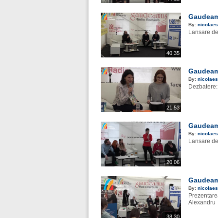
Gaudeamu
By:
nicolaes
Lansare de 
40:35
Gaudeamu
By:
nicolaes
Dezbatere: 
21:53
Gaudeamu
By:
nicolaes
Lansare de
20:06
Gaudeamu
By:
nicolaes
Prezentarea
Alexandru
38:30