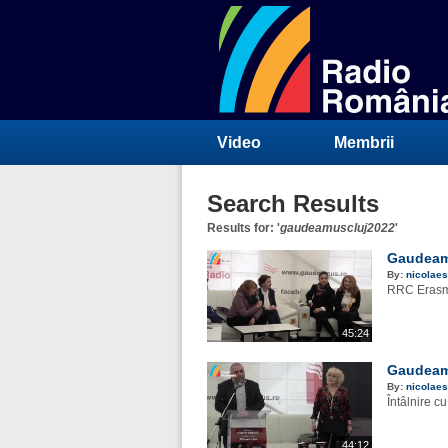
Video
Membrii
Search Results
Results for: '
gaudeamuscluj2022
'
Gaudeamu
By:
nicolaes
RRC Eras
45:24
Gaudeamu
By:
nicolaes
Întâlnire cu
44:12