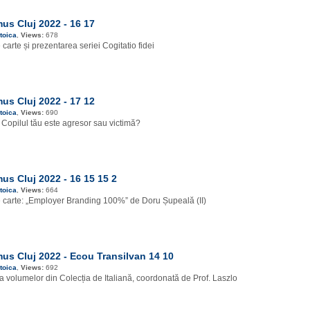
s Cluj 2022 - 16 17
toica
,
Views:
678
carte și prezentarea seriei Cogitatio fidei
s Cluj 2022 - 17 12
toica
,
Views:
690
Copilul tău este agresor sau victimă?
s Cluj 2022 - 16 15 15 2
toica
,
Views:
664
 carte: „Employer Branding 100%” de Doru Șupeală (II)
s Cluj 2022 - Ecou Transilvan 14 10
toica
,
Views:
692
 volumelor din Colecția de Italiană, coordonată de Prof. Laszlo