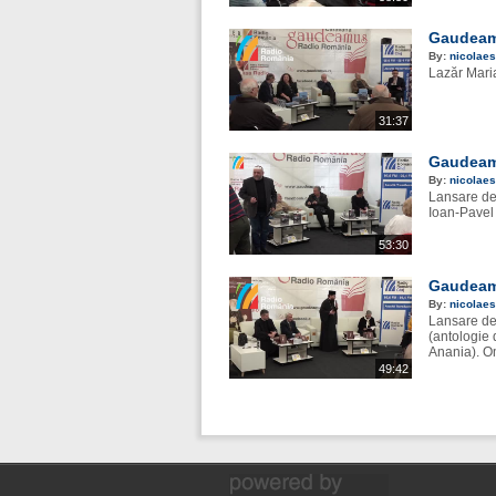
Gaudeamu
By:
nicolaes
Lazăr Maria
31:37
Gaudeamu
By:
nicolaes
Lansare de 
Ioan-Pavel 
53:30
Gaudeamu
By:
nicolaes
Lansare de 
(antologie 
Anania). Om
49:42